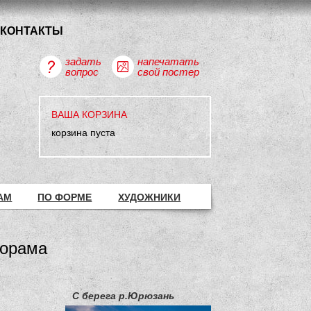
КОНТАКТЫ
задать
напечатать
вопрос
свой постер
ВАША КОРЗИНА
корзина пуста
АМ
ПО ФОРМЕ
ХУДОЖНИКИ
норама
С берега р.Юрюзань