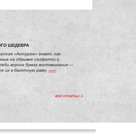
ОГО ШЕДЕВРА
рская «Антураж» знает, как
нные на обрывке салфетки и
реди вороха бумаг воспоминания —
е их в багетную раму.
»»»
все статьи »