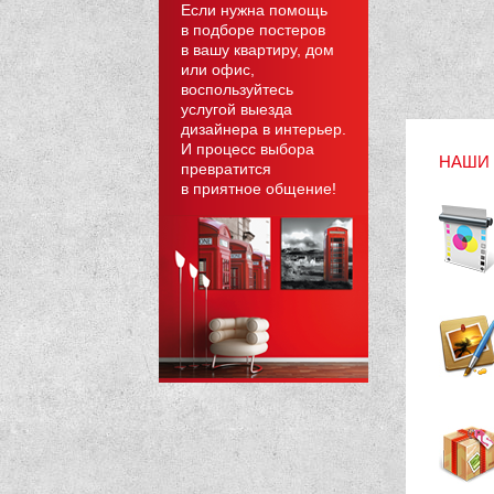
Если нужна помощь
в подборе постеров
в вашу квартиру, дом
или офис,
воспользуйтесь
услугой выезда
дизайнера в интерьер.
И процесс выбора
НАШИ 
превратится
в приятное общение!