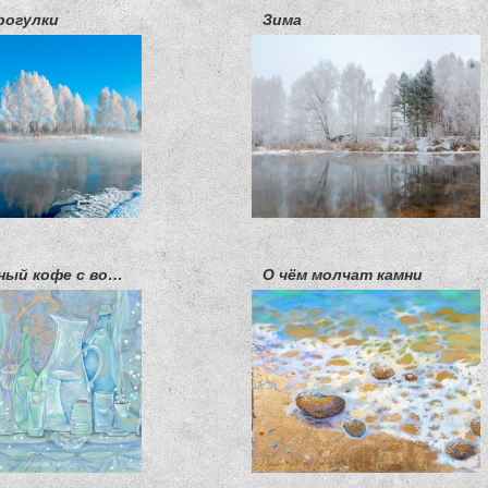
рогулки
Зима
Заснеженный кофе с водой
О чём молчат камни