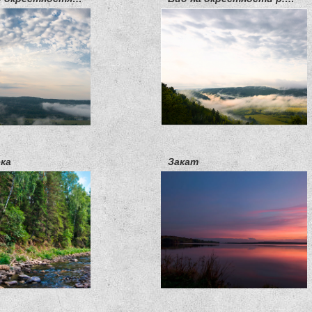
ека
Закат