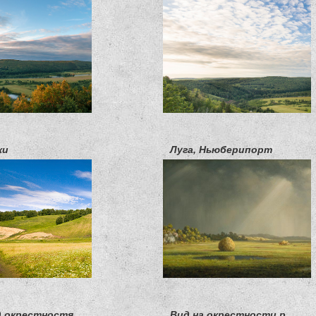
ки
Луга, Ньюберипорт
Туман над окрестностями р.Юрюзань
Вид на окрестности р.Юрюзань