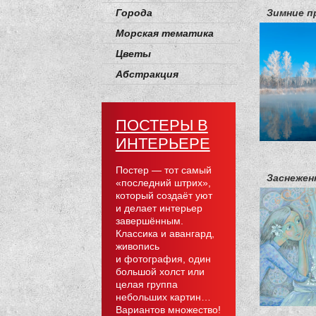
Города
Зимние п
Морская тематика
Цветы
Абстракция
ПОСТЕРЫ В
ИНТЕРЬЕРЕ
Постер — тот самый
«последний штрих»,
который создаёт уют
и делает интерьер
завершённым.
Классика и авангард,
живопись
и фотография, один
большой холст или
целая группа
небольших картин…
Вариантов множество!