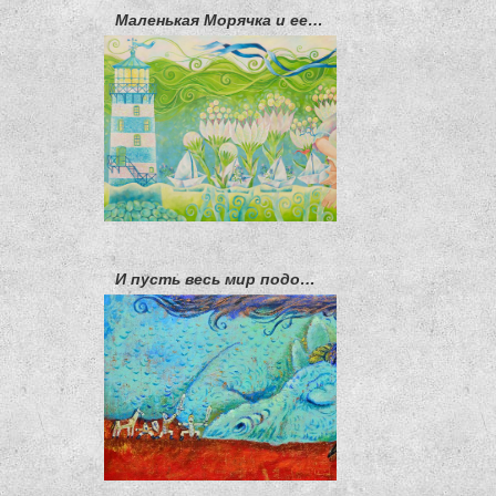
Маленькая Морячка и ее незабудки
И пусть весь мир подождет...