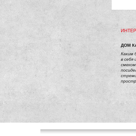
ИНТЕР
ДОМ К
Каким 
в себя
смехом
посиде
стреми
простр