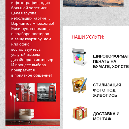
и фотография, один
большой холст или
целая группа
небольших картин…
Вариантов множество!
Если нужна помощь
в подборе постеров
НАШИ УСЛУГИ:
в вашу квартиру, дом
или офис,
воспользуйтесь
услугой выезда
ШИРОКОФОРМА
дизайнера в интерьер.
ПЕЧАТЬ НА
И процесс выбора
БУМАГЕ, ХОЛСТЕ
превратится
в приятное общение!
СТИЛИЗАЦИЯ
ФОТО ПОД
ЖИВОПИСЬ
ДОСТАВКА И
МОНТАЖ