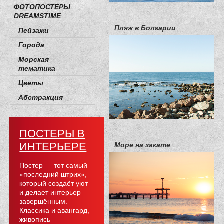
ФОТОПОСТЕРЫ
DREAMSTIME
Пляж в Болгарии
Пейзажи
Города
Морская
тематика
Цветы
Абстракция
ПОСТЕРЫ В
ИНТЕРЬЕРЕ
Море на закате
Постер — тот самый
«последний штрих»,
который создаёт уют
и делает интерьер
завершённым.
Классика и авангард,
живопись