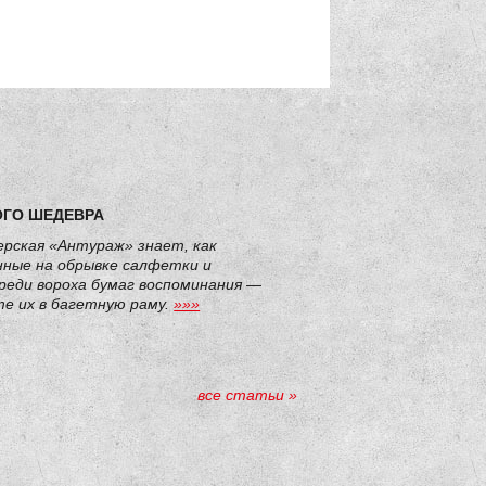
ОГО ШЕДЕВРА
рская «Антураж» знает, как
нные на обрывке салфетки и
реди вороха бумаг воспоминания —
е их в багетную раму.
»»»
все статьи »