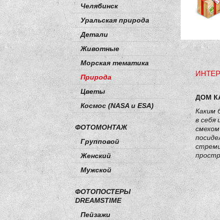
Челябинск
Уральская природа
Детали
Животные
Морская тематика
ИНТЕР
Природа
Цветы
ДОМ К
Космос (NASA и ESA)
Каким 
в себя
ФОТОМОНТАЖ
смехом
посиде
Групповой
стреми
простр
Женский
Мужской
ФОТОПОСТЕРЫ
DREAMSTIME
Пейзажи