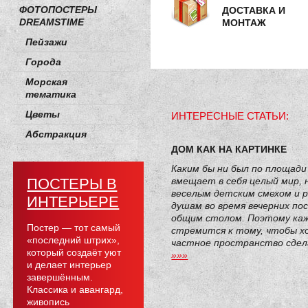
ФОТОПОСТЕРЫ
ДОСТАВКА И
DREAMSTIME
МОНТАЖ
Пейзажи
Города
Морская
тематика
Цветы
ИНТЕРЕСНЫЕ СТАТЬИ:
Абстракция
ДОМ КАК НА КАРТИНКЕ
Каким бы ни был по площади
вмещает в себя целый мир,
ПОСТЕРЫ В
веселым детским смехом и 
ИНТЕРЬЕРЕ
душам во время вечерних по
общим столом. Поэтому ка
Постер — тот самый
стремится к тому, чтобы х
«последний штрих»,
частное пространство сдел
который создаёт уют
»»»
и делает интерьер
завершённым.
Классика и авангард,
живопись