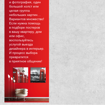
и фотография, один
большой холст или
целая группа
небольших картин…
Вариантов множество!
Если нужна помощь
в подборе постеров
в вашу квартиру, дом
или офис,
воспользуйтесь
услугой выезда
дизайнера в интерьер.
И процесс выбора
превратится
в приятное общение!